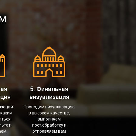
ом
ная
5. Финальная
ация
визуализация
изации
Проводим визуализацию
 каким
в высоком качестве,
иться
выполняем
льтат,
пост.обработку и
аем
отправляем вам