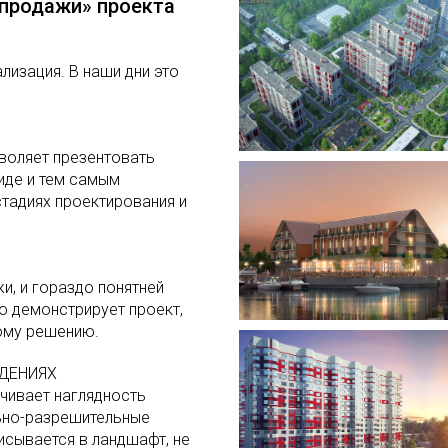
«продажи» проекта
лизация. В наши дни это
воляет презентовать
иде и тем самым
стадиях проектирования и
жи, и гораздо понятней
о демонстрирует проект,
ому решению.
ЖДЕНИЯХ
чивает наглядность
льно-разрешительные
исывается в ландшафт, не