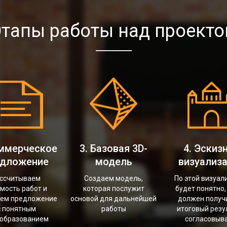
тапы работы над проект
оммерческое
3. Базовая 3D-
4. Эскиз
едложение
модель
визуализ
ссчитываем
Создаем модель,
По этой визуал
мость работ и
которая послужит
будет понятно,
ем предложение
основой для дальнейшей
должен получ
 понятным
работы
итоговый резу
образованием
согласовыв