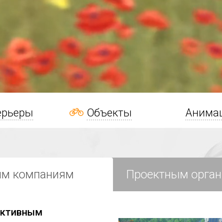
ерьеры
Объекты
Анима
ым компаниям
Проектным орган
ективным