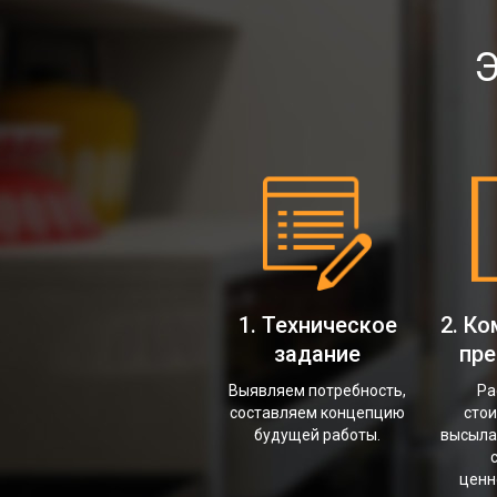
Э
1. Техническое
2. К
задание
пр
Выявляем потребность,
Ра
составляем концепцию
стои
будущей работы.
высыла
с
ценн