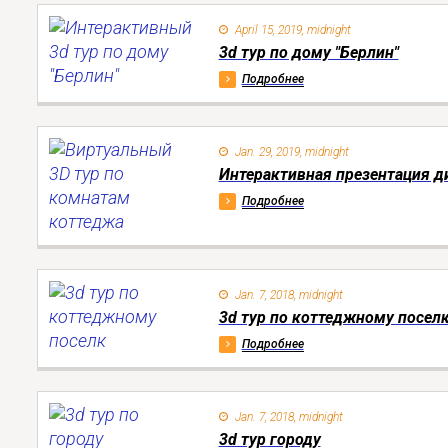
3d объекты.
April 15, 2019, midnight
Многоэлементный трехмерный способ
3d тур по дому "Берлин"
отображения – это эффективный инструмент
Подробнее
маркетинга и удобная опция, для анализа
дизайна, сооружения, расположения
инженерных коммуникаций, освещения и
Jan. 29, 2019, midnight
многих других факторов, которые сложно
Интерактивная презентация д
объективно оценить при создании
Подробнее
статических эскизов или чертежей.
Помимо выраженной реалистичности и
наглядности, архитектурный 3d тур дает
возможность получить исчерпывающую
Jan. 7, 2018, midnight
3d тур по коттеджному посел
информацию по проекту и внести
корректировки, если потребуется, до
Подробнее
строительства или отделочных работ.
3d интерактивные презентации
Jan. 7, 2018, midnight
сооружений – эффективный
3d тур городу